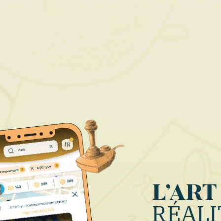
MU
LE