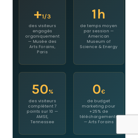
+
1h
1/3
des visiteurs
de temps moyen
engagés
par session —
organiquement
American
— Musée des
Museum of
Arts Forains,
Science & Energy
Paris
50
0
%
€
des visiteurs
de budget
complètent 7
marketing pour
points sur 10 —
+25% de
AMSE,
téléchargements
Tennessee
— Arts Forains