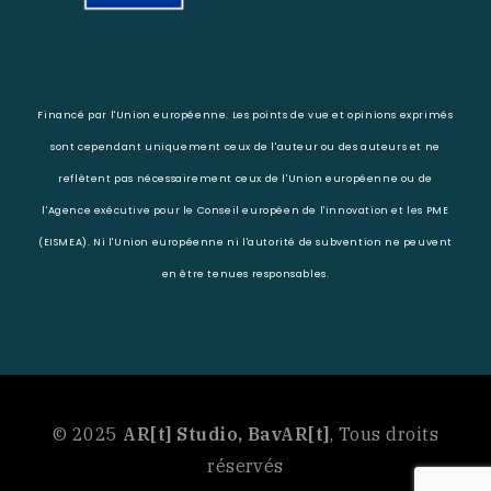
Financé par l'Union européenne. Les points de vue et opinions exprimés
sont cependant uniquement ceux de l'auteur ou des auteurs et ne
reflètent pas nécessairement ceux de l'Union européenne ou de
l'Agence exécutive pour le Conseil européen de l'innovation et les PME
(EISMEA). Ni l'Union européenne ni l'autorité de subvention ne peuvent
en être tenues responsables.
© 2025
AR[t] Studio, BavAR[t]
, Tous droits
réservés