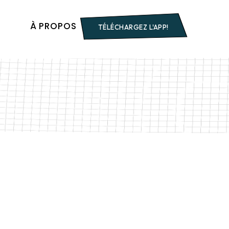
S
À PROPOS
TÉLÉCHARGEZ L'APP!
ts
’Artigny
ns
En 1900
’un Zouave