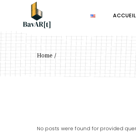
Skip
to
the
ACCUEI
content
Home
No posts were found for provided que