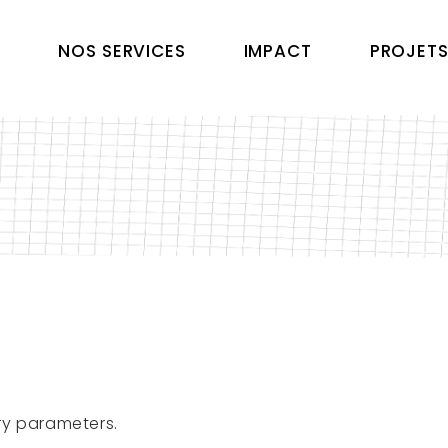
L
NOS SERVICES
IMPACT
PROJET
Explorer
Nos Proje
Parcours
Nos Actus
Institutionnels
Chateau D
Expériences Sur Site
Archi Défi
Valorisation Collection
Arts Forai
Parcours
En Gare
Événementiels
Le Sport 
Ateliers & Médiation
Mémoire D
Numérisation 3D
ry parameters.