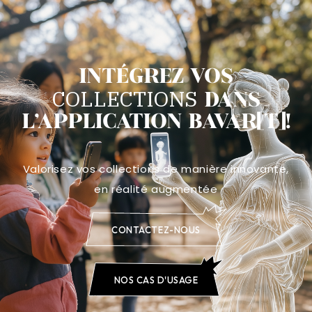
INTÉGREZ VOS
COLLECTIONS
DANS
L'APPLICATION BAVAR[T]!
Valorisez vos collections de manière innovante,
en réalité augmentée
CONTACTEZ-NOUS
NOS CAS D'USAGE